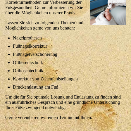
Korrekturmethoden zur Verbesserung der
Fußgesundheit. Gerne informieren wir Sie
über die Möglichkeiten unserer Praxis.
Lassen Sie sich zu folgenden Themen und
Möglichkeiten gerne von uns beraten:
Nagelprothesen
Fußnagelkorrektur
Fußnagelverschönerung
Orthesentechnik
Orthosentechnik
Korrektur von Zehenfehlstellungen
Druckentlastung am Fuß
Um die für Sie optimale Lösung und Entlastung zu finden sind
ein ausführliches Gespräch und eine gründliche Untersuchung
Ihrer Füße zwingend notwendig.
Gerne vereinbaren wir einen Termin mit Ihnen.