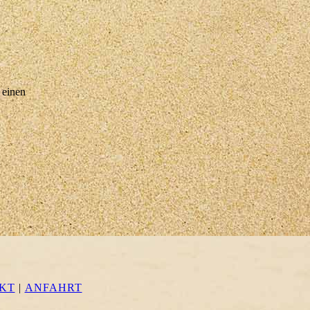
 einen
KT
|
ANFAHRT