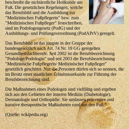
beschreibt die nichtärztliche Heilkunde am
Fuß. Die gesetzlichen Regelungen, welche
das Berufsbild und die Ausbildung zur
"Medizinischen Fußpflegerin" bzw. zum
"Medizinischen Fußpfleger" festschreiben,
sind im Podologengesetz (PodG) und der
Ausbildungs- und Prüfungsverordnung (PodAPrV) geregelt.
Das Berufsbild ist das jüngste in der Gruppe der
bundesgesetzlich nach Art. 74 Nr. 19 GG geregelten
Gesundheitsfachberufe. Seit 2002 ist die Berufsbezeichnung
"Podologe/Podologin" und seit 2003 die Berufsbezeichnung
"Medizinische Fußpflegerin/ Medizinischer Fußpfleger"
gesetzlich geschützt. Nur die Personen dürfen sich so nennen, die
im Besitz einer staatlichen Erlaubnisurkunde zur Führung der
Berufsbezeichnung sind.
Die Maßnahmen eines Podologen sind vielfältig und ergeben
sich aus den Gebieten der inneren Medizin (Diabetologie),
Dermatologie und Orthopädie. Sie umfassen präventive und
kurative therapeutische Maßnahmen rund um den Fuß.“
(Quelle: wikipedia.org)